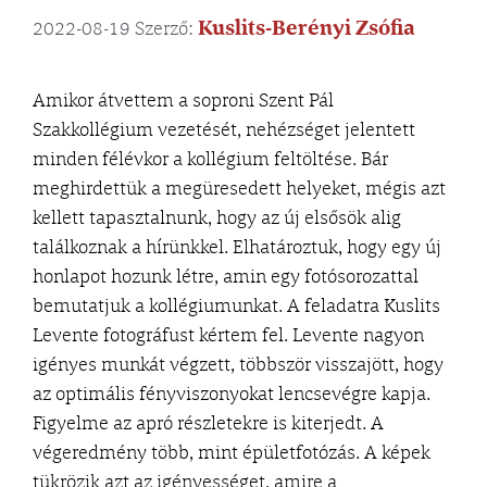
Kuslits-Berényi Zsófia
2022-08-19
Szerző:
Amikor átvettem a soproni Szent Pál
Szakkollégium vezetését, nehézséget jelentett
minden félévkor a kollégium feltöltése. Bár
meghirdettük a megüresedett helyeket, mégis azt
kellett tapasztalnunk, hogy az új elsősök alig
találkoznak a hírünkkel. Elhatároztuk, hogy egy új
honlapot hozunk létre, amin egy fotósorozattal
bemutatjuk a kollégiumunkat. A feladatra Kuslits
Levente fotográfust kértem fel. Levente nagyon
igényes munkát végzett, többször visszajött, hogy
az optimális fényviszonyokat lencsevégre kapja.
Figyelme az apró részletekre is kiterjedt. A
végeredmény több, mint épületfotózás. A képek
tükrözik azt az igényességet, amire a