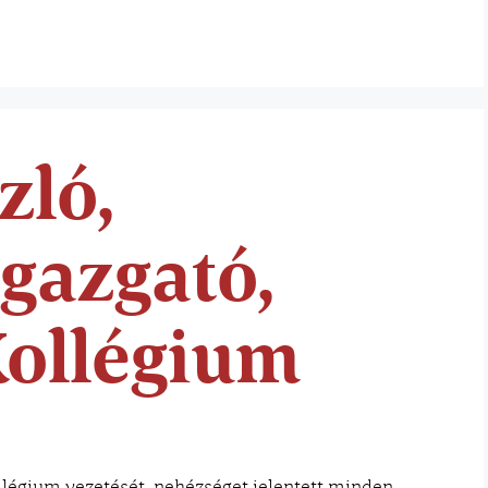
zló,
gazgató,
Kollégium
llégium vezetését, nehézséget jelentett minden