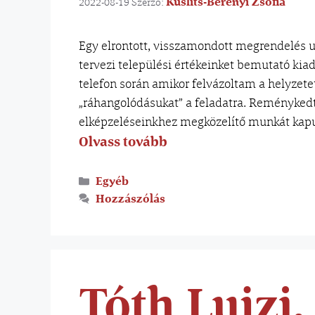
Kuslits-Berényi Zsófia
2022-08-19
Szerző:
Egy elrontott, visszamondott megrendelés utá
tervezi települési értékeinket bemutató kiad
telefon során amikor felvázoltam a helyzete
„ráhangolódásukat” a feladatra. Reménykedt
elképzeléseinkhez megközelítő munkát kap
Olvass tovább
Egyéb
Hozzászólás
Tóth Lujzi,