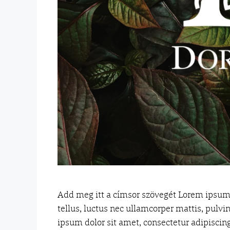
Add meg itt a címsor szövegét Lorem ipsum do
tellus, luctus nec ullamcorper mattis, pulv
ipsum dolor sit amet, consectetur adipiscing 