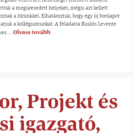
ettük a megüresedett helyeket, mégis azt kellett
koznak a hírünkkel. Elhatároztuk, hogy egy új honlapot
atjuk a kollégiumunkat. A feladatra Kuslits Levente
Olvass tovább
nyes …
r, Projekt és
si igazgató,