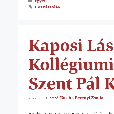
Egyéb
Hozzászólás
Kaposi Lás
Kollégiumi
Szent Pál 
Kuslits-Berényi Zsófia
2022-08-19
Szerző:
Amikor átvettem a soproni Szent Pál Szakko