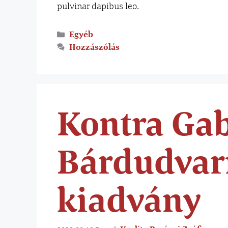
pulvinar dapibus leo.
Egyéb
Hozzászólás
Kontra Gab
Bárdudva
kiadvány