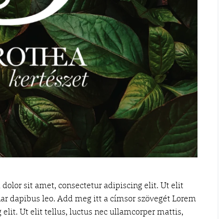
lor sit amet, consectetur adipiscing elit. Ut elit
inar dapibus leo. Add meg itt a címsor szövegét Lorem
elit. Ut elit tellus, luctus nec ullamcorper mattis,