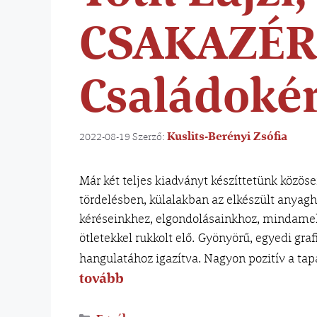
CSAKAZÉR
Családokér
Kuslits-Berényi Zsófia
2022-08-19
Szerző:
Már két teljes kiadványt készíttetünk közöse
tördelésben, külalakban az elkészült anyagh
kéréseinkhez, elgondolásainkhoz, mindamel
ötletekkel rukkolt elő. Gyönyörű, egyedi gra
hangulatához igazítva. Nagyon pozitív a ta
tovább