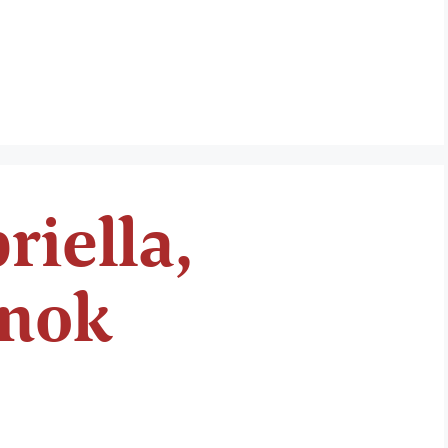
riella,
rnok