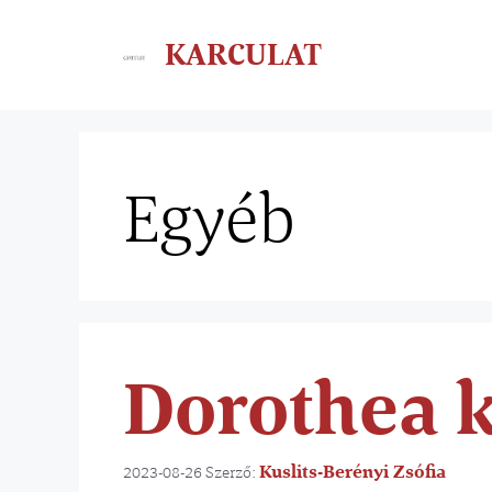
KARCULAT
Egyéb
Dorothea k
Kuslits-Berényi Zsófia
2023-08-26
Szerző: